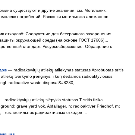
рмина существуют и другие значения, см. Могильник.
комплекс погребений. Раскопки могильника алеманнов …
ик отходов#: Сооружение для бессрочного захоронения
защиты окружающей среды (на основе ГОСТ 17606)...
арственный стандарт. Ресурсосбережение. Обращение с
дов
— radioaktyviųjų atliekų atliekynas statusas Aprobuotas sritis
 atliekų tvarkymo įrenginys, į kurį dedamos radioaktyviosios
: angl. radioactive waste disposal&#8230; …
 radioaktyviųjų atliekų slėpykla statusas T sritis fizika
ground; grave yard vok. Abfallager, n; radioaktiver Friedhof, m;
lle, f rus. могильник радиоактивных отходов …
дующая
→