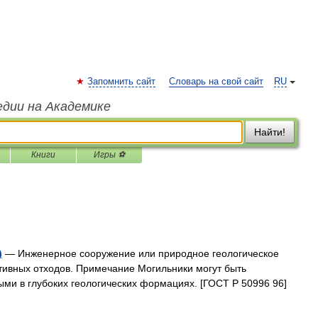
Запомнить сайт
Словарь на свой сайт
RU
едии на Академике
Найти!
Книги
Игры ⚽
)
— Инженерное сооружение или природное геологическое
тивных отходов. Примечание Могильники могут быть
ми в глубоких геологических формациях. [ГОСТ Р 50996 96]