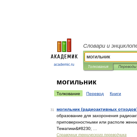
Словари и энциклоп
academic.ru
Толкования
Переводы
могильник
Толкование
Перевод
Книги
могильник (радиоактивных отходов
31
образование для захоронения радиоак
приповерхностными или располе женны
Тематики&#8230; …
Справочник технического переводчика