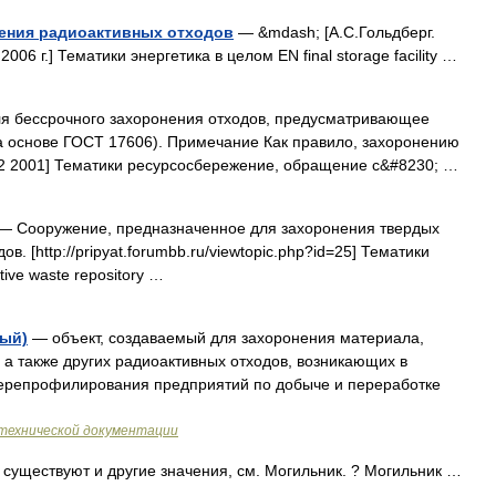
нения радиоактивных отходов
— &mdash; [А.С.Гольдберг.
006 г.] Тематики энергетика в целом EN final storage facility …
 бессрочного захоронения отходов, предусматривающее
 основе ГОСТ 17606). Примечание Как правило, захоронению
2 2001] Тематики ресурсосбережение, обращение с&#8230; …
— Сооружение, предназначенное для захоронения твердых
. [http://pripyat.forumbb.ru/viewtopic.php?id=25] Тематики
ive waste repository …
ный)
— объект, создаваемый для захоронения материала,
 а также других радиоактивных отходов, возникающих в
перепрофилирования предприятий по добыче и переработке
технической документации
существуют и другие значения, см. Могильник. ? Могильник …