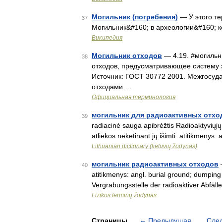
Могильник (погребения)
— У этого те
37
Могильник&#160; в археологии&#160; 
Википедия
Могильник отходов
— 4.19. #могильн
38
отходов, предусматривающее систему 
Источник: ГОСТ 30772 2001. Межгосуд
отходами …
Официальная терминология
могильник для радиоактивных отхо
39
radiacinė sauga apibrėžtis Radioaktyviųjų
atliekos neketinant jų išimti. atitikmenys
Lithuanian dictionary (lietuvių žodynas)
могильник радиоактивных отходов
—
40
atitikmenys: angl. burial ground; dumping 
Vergrabungsstelle der radioaktiver Abfä
Fizikos terminų žodynas
Страницы
←
Предыдущая
Сле