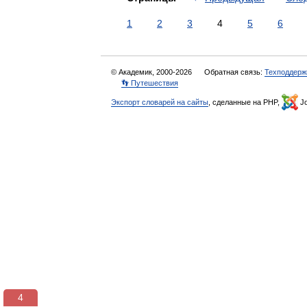
1
2
3
4
5
6
© Академик, 2000-2026
Обратная связь:
Техподдерж
👣 Путешествия
Экспорт словарей на сайты
, сделанные на PHP,
Jo
3