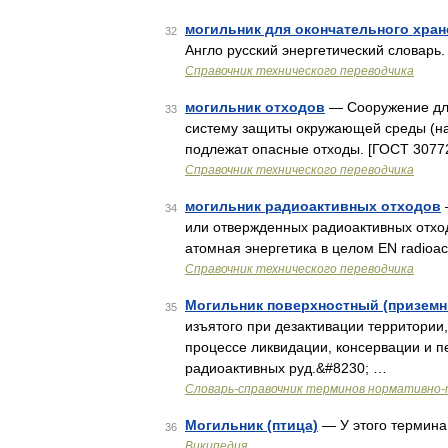
могильник для окончательного хра
32
Англо русский энергетический словарь. 2
Справочник технического переводчика
могильник отходов
— Сооружение для
33
систему защиты окружающей среды (на
подлежат опасные отходы. [ГОСТ 3077
Справочник технического переводчика
могильник радиоактивных отходов
34
или отвержденных радиоактивных отходов
атомная энергетика в целом EN radioact
Справочник технического переводчика
Могильник поверхностный (призем
35
изъятого при дезактивации территории,
процессе ликвидации, консервации и 
радиоактивных руд.&#8230; …
Словарь-справочник терминов нормативно-
Могильник (птица)
— У этого термина 
36
Википедия