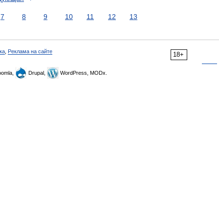
7
8
9
10
11
12
13
ка
,
Реклама на сайте
18+
omla,
Drupal,
WordPress, MODx.